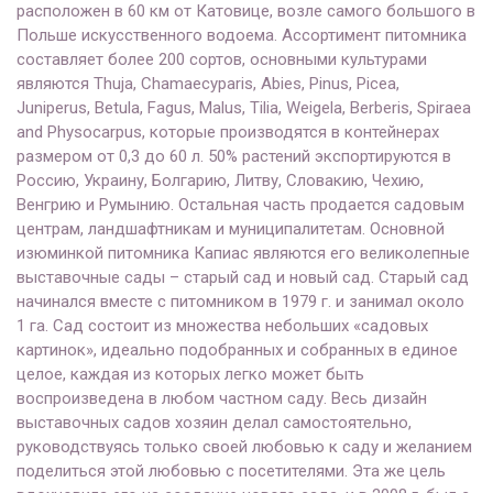
расположен в 60 км от Катовице, возле самого большого в
Польше искусственного водоема. Ассортимент питомника
составляет более 200 сортов, основными культурами
являются Thuja, Chamaecyparis, Abies, Pinus, Picea,
Juniperus, Betula, Fagus, Malus, Tilia, Weigela, Berberis, Spiraea
and Physocarpus, которые производятся в контейнерах
размером от 0,3 до 60 л. 50% растений экспортируются в
Россию, Украину, Болгарию, Литву, Словакию, Чехию,
Венгрию и Румынию. Остальная часть продается садовым
центрам, ландшафтникам и муниципалитетам. Основной
изюминкой питомника Капиас являются его великолепные
выставочные сады – старый сад и новый сад. Старый сад
начинался вместе с питомником в 1979 г. и занимал около
1 га. Сад состоит из множества небольших «садовых
картинок», идеально подобранных и собранных в единое
целое, каждая из которых легко может быть
воспроизведена в любом частном саду. Весь дизайн
выставочных садов хозяин делал самостоятельно,
руководствуясь только своей любовью к саду и желанием
поделиться этой любовью с посетителями. Эта же цель