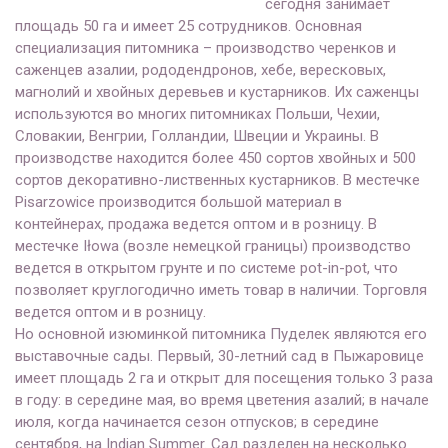
сегодня занимает
площадь 50 га и имеет 25 сотрудников. Основная
специализация питомника – производство черенков и
саженцев азалии, рододендронов, хебе, вересковых,
магнолий и хвойных деревьев и кустарников. Их саженцы
используются во многих питомниках Польши, Чехии,
Словакии, Венгрии, Голландии, Швеции и Украины. В
производстве находится более 450 сортов хвойных и 500
сортов декоративно-лиственных кустарников. В местечке
Pisarzowice производится большой материал в
контейнерах, продажа ведется оптом и в розницу. В
местечке Iłowa (возле немецкой границы) производство
ведется в открытом грунте и по системе pot-in-pot, что
позволяет круглогодично иметь товар в наличии. Торговля
ведется оптом и в розницу.
Но основной изюминкой питомника Пуделек являются его
выставочные сады. Первый, 30-летний сад в Пыжаровице
имеет площадь 2 га и открыт для посещения только 3 раза
в году: в середине мая, во время цветения азалий; в начале
июля, когда начинается сезон отпусков; в середине
сентября, на Indian Summer. Сад разделен на несколько