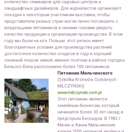
количество семинаров для садовых центров и
ландшафтных дизайнеров. Для журналистов организуют
поездки к некоторым участникам выставки, чтобы
представители разных стран могли лично поговорить с
владельцами питомников и своими глазами увидеть
качество продукции и организации производства. В этом
году мы были на юге Польши: этот регион имеет
благоприятные условия для производства растений:
достаточное количество осадков в году и хороший
снежный покров зимой, именно поэтому в районе городка
Бельско-Бяла расположено более 100 питомников.
Питомник Мильчинского
(Szkółka Krzewów Ozdobnych
MILCZYŃSKI)
www.milczynski.com.pl
Этот питомник является
семейным бизнесом, который
начинался более 30 лет назад в
предгорьях Бескидов. В 1982 г.
Мачек и Ханна Мильчинские
купили 2000 черенков хвойных и