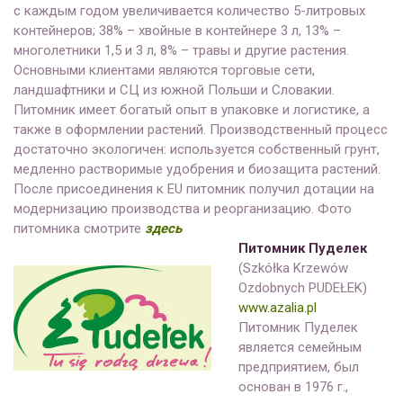
с каждым годом увеличивается количество 5-литровых
контейнеров; 38% – хвойные в контейнере 3 л, 13% –
многолетники 1,5 и 3 л, 8% – травы и другие растения.
Основными клиентами являются торговые сети,
ландшафтники и СЦ из южной Польши и Словакии.
Питомник имеет богатый опыт в упаковке и логистике, а
также в оформлении растений. Производственный процесс
достаточно экологичен: используется собственный грунт,
медленно растворимые удобрения и биозащита растений.
После присоединения к EU питомник получил дотации на
модернизацию производства и реорганизацию. Фото
питомника смотрите
здесь
Питомник Пуделек
(Szkółka Krzewów
Ozdobnych PUDEŁEK)
www.azalia.pl
Питомник Пуделек
является семейным
предприятием, был
основан в 1976 г.,