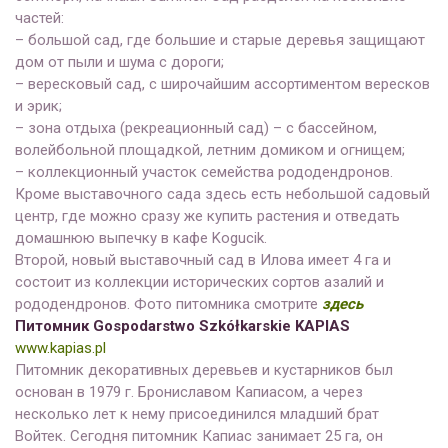
частей:
– большой сад, где большие и старые деревья защищают
дом от пыли и шума с дороги;
– вересковый сад, с широчайшим ассортиментом вересков
и эрик;
– зона отдыха (рекреационный сад) – с бассейном,
волейбольной площадкой, летним домиком и огнищем;
– коллекционный участок семейства рододендронов.
Кроме выставочного сада здесь есть небольшой садовый
центр, где можно сразу же купить растения и отведать
домашнюю выпечку в кафе Kogucik.
Второй, новый выставочный сад в Илова имеет 4 га и
состоит из коллекции исторических сортов азалий и
рододендронов. Фото питомника смотрите
здесь
Питомник Gospodarstwo Szkółkarskie KAPIAS
www.kapias.pl
Питомник декоративных деревьев и кустарников был
основан в 1979 г. Брониславом Капиасом, а через
несколько лет к нему присоединился младший брат
Войтек. Сегодня питомник Капиас занимает 25 га, он