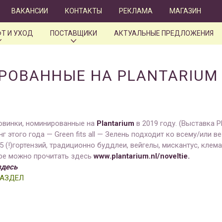
ВАКАНСИИ
КОНТАКТЫ
РЕКЛАМА
МАГАЗИН
Т И УХОД
ПОСТАВЩИКИ
АКТУАЛЬНЫЕ ПРЕДЛОЖЕНИЯ
ОВАННЫЕ НА PLANTARIUM 
овинки, номинированные на
Plantarium
в 2019 году. (Выставка P
г этого года — Green fits all — Зелень подходит ко всему/или ве
5 (!)гортензий, традиционно буддлеи, вейгелы, мискантус, клем
оре можно прочитать здесь
www.plantarium.nl/noveltie.
здесь
РАЗДЕЛ