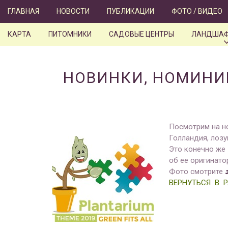
Skip
ГЛАВНАЯ
НОВОСТИ
ПУБЛИКАЦИИ
ФОТО / ВИДЕО
to
content
КАРТА
ПИТОМНИКИ
САДОВЫЕ ЦЕНТРЫ
ЛАНДШАФ
НОВИНКИ, НОМИНИР
Посмотрим на н
Голландия, лозун
Это конечно же 
об ее оригинат
Фото смотрите
ВЕРНУТЬСЯ В 