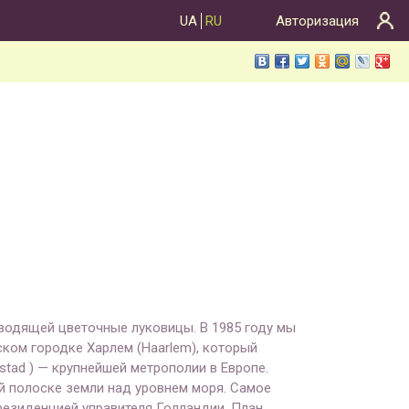
UA
RU
Авторизация
зводящей цветочные луковицы. В 1985 году мы
ком городке Харлем (Haarlem), который
stad ) — крупнейшей метрополии в Европе.
й полоске земли над уровнем моря. Самое
 резиденцией управителя Голландии. План