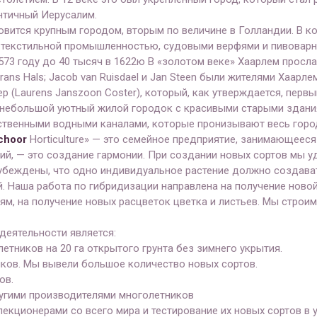
нтичный Иерусалим.
новится крупным городом, вторым по величине в Голландии. В
 текстильной промышленностью, судовыми верфями и пивоварн
1573 году до 40 тысяч в 1622ю В «золотом веке» Хаарлем прос
ans Hals; Jacob van Ruisdael и Jan Steen были жителями Хаарл
р (Laurens Janszoon Coster), который, как утверждается, перв
 небольшой уютный жилой городок с красивыми старыми здан
ственными водными каналами, которые пронизывают весь горо
choor
Horticulture» — это семейное предприятие, занимающеес
ий, — это создание гармонии. При создании новых сортов мы 
 убеждены, что одно индивидуальное растение должно создава
й. Наша работа по гибридизации направлена на получение новой
ям, на получение новых расцветок цветка и листьев. Мы строи
деятельности является:
етников на 20 га открытого грунта без зимнего укрытия.
иков. Мы вывели большое количество новых сортов.
ов.
ругими производителями многолетников
лекционерами со всего мира и тестирование их новых сортов в