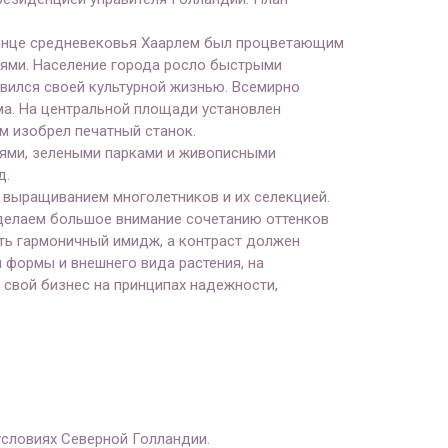
 конце средневековья Хаарлем был процветающим
ями. Население города росло быстрыми
лавился своей культурной жизнью. Всемирно
ема. На центральной площади установлен
ым изобрел печатный станок.
иями, зелеными парками и живописными
д.
я выращиванием многолетников и их селекцией.
уделаем большое внимание сочетанию оттенков
ть гармоничный имидж, а контраст должен
 формы и внешнего вида растения, на
м свой бизнес на принципах надежности,
 условиях Северной Голландии.