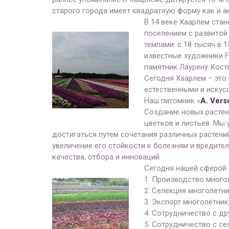
старого города имеет квадратную форму как и а
В 14 веке Хаарлем ста
поселением с развитой
темпами: с 18 тысяч в 
известные художники Fr
памятник Лаурену Косте
Сегодня Хаарлем – это
естественными и искус
Наш питомник «
A
.
Vers
Создание новых растен
цветков и листьев. Мы
достигаться путем сочетания различных растени
увеличение его стойкости к болезням и вредител
качества, отбора и инноваций.
Сегодня нашей сферой 
1. Производство многол
2. Селекция многолетн
3. Экспорт многолетник
4. Сотрудничество с д
5. Сотрудничество с се