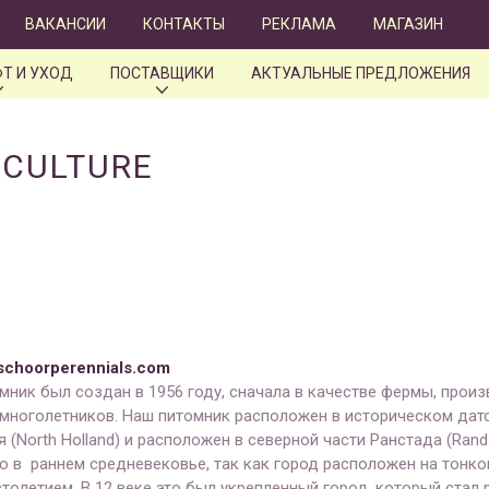
ВАКАНСИИ
КОНТАКТЫ
РЕКЛАМА
МАГАЗИН
Т И УХОД
ПОСТАВЩИКИ
АКТУАЛЬНЫЕ ПРЕДЛОЖЕНИЯ
ICULTURE
schoorperennials.com
мник был создан в 1956 году, сначала в качестве фермы, прои
многолетников. Наш питомник расположен в историческом датс
(North Holland) и расположен в северной части Ранстада (Rand
 в раннем средневековье, так как город расположен на тонко
толетием. В 12 веке это был укрепленный город, который стал