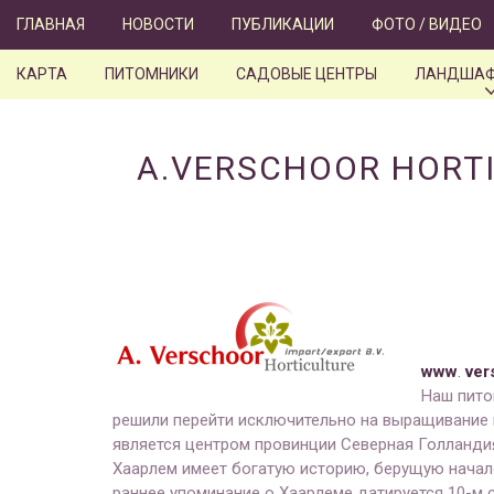
Skip
ГЛАВНАЯ
НОВОСТИ
ПУБЛИКАЦИИ
ФОТО / ВИДЕО
to
content
КАРТА
ПИТОМНИКИ
САДОВЫЕ ЦЕНТРЫ
ЛАНДШАФ
A.VERSCHOOR HORT
www
.
ver
Наш пито
решили перейти исключительно на выращивание 
является центром провинции Северная Голландия 
Хаарлем имеет богатую историю, берущую начало
раннее упоминание о Хаарлеме датируется 10-м с