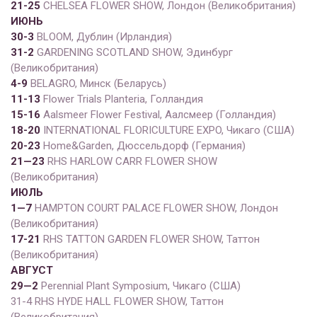
2
1
-2
5
CHELSEA FLOWER SHOW, Лондон (Великобритания)
ИЮНЬ
30-3
BLOOM, Дублин (Ирландия)
31-2
GARDENING SCOTLAND SHOW, Эдинбург
(Великобритания)
4
-9
BELAGRO, Минск (Беларусь)
11-13
Flower Trials Planteria, Голландия
15-16
Aalsmeer Flower Festival, Аалсмеер (Голландия)
18-20
INTERNATIONAL FLORICULTURE EXPO, Чикаго (США)
20-23
Home&Garden, Дюссельдорф (Германия)
21
—
23
RHS HARLOW CARR FLOWER SHOW
(Великобритания)
ИЮЛЬ
1
—
7
HAMPTON COURT PALACE FLOWER SHOW, Лондон
(Великобритания)
1
7
-2
1
RHS TATTON GARDEN FLOWER SHOW, Таттон
(Великобритания)
АВГУСТ
29
—
2
Perennial Plant Symposium, Чикаго (США)
31-4 RHS HYDE HALL FLOWER SHOW, Таттон
(Великобритания)