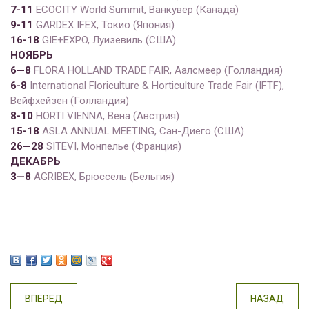
7-11
ECOCITY World Summit, Ванкувер (Канада)
9
-1
1
GARDEX IFEX, Токио (Япония)
1
6
-1
8
GIE+EXPO, Луизевиль (США)
НОЯБРЬ
6
—
8
FLORA HOLLAND TRADE FAIR, Аалсмеер (Голландия)
6-8
International Floriculture & Horticulture Trade Fair (IFTF),
Вейфхейзен (Голландия)
8-10
HORTI VIENNA, Вена (Австрия)
15-18
ASLA ANNUAL MEETING, Сан-Диего (США)
2
6
—
28
SITEVI, Монпелье (Франция)
ДЕКАБРЬ
3
—
8
AGRIBEX, Брюссель (Бельгия)
ВПЕРЕД
НАЗАД