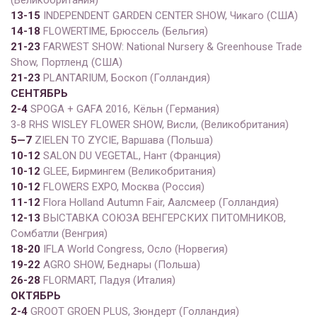
1
3
-1
5
INDEPENDENT GARDEN CENTER SHOW, Чикаго (США)
14-18
FLOWERTIME, Брюссель (Бельгия)
2
1
-2
3
FARWEST SHOW: National Nursery & Greenhouse Trade
Show, Портленд (США)
2
1
-2
3
PLANTARIUM, Боскоп (Голландия)
СЕНТЯБРЬ
2-4
SPOGA + GAFA 2016, Кёльн (Германия)
3-8 RHS WISLEY FLOWER SHOW, Висли, (Великобритания)
5
—
7
ZIELEN TO ZYCIE, Варшава (Польша)
10-12
SALON DU VEGETAL, Нант (Франция)
10-12
GLEE, Бирмингем (Великобритания)
1
0
-1
2
FLOWERS EXPO, Москва (Россия)
1
1
-1
2
Flora Holland Autumn Fair, Аалсмеер (Голландия)
12-13
ВЫСТАВКА СОЮЗА ВЕНГЕРСКИХ ПИТОМНИКОВ,
Сомбатли (Венгрия)
18-20
IFLA World Congress, Осло (Норвегия)
19-22
AGRO SHOW, Беднары (Польша)
26-28
FLORMART, Падуя (Италия)
ОКТЯБРЬ
2-4
GROOT GROEN PLUS, Зюндерт (Голландия)