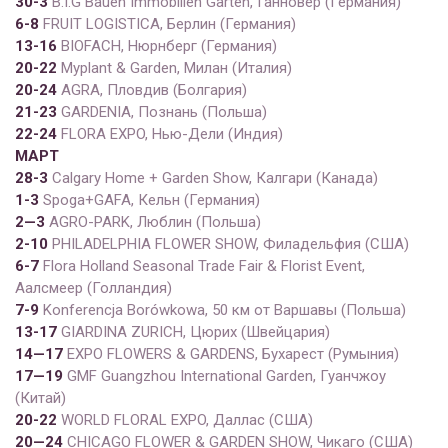
30-3
B.I.G Bauen Immobilien Garten, Ганновер (Германия)
6-8
FRUIT LOGISTICA, Берлин (Германия)
13-16
BIOFACH, Нюрнберг (Германия)
20-22
Myplant & Garden, Милан (Италия)
20-24
AGRA, Пловдив (Болгария)
2
1
-2
3
GARDENIA, Познань (Польша)
2
2
-2
4
FLORA EXPO, Нью-Дели (Индия)
МАРТ
28-3
Calgary Home + Garden Show, Калгари (Канада)
1-3
Spoga+GAFA, Кельн (Германия)
2
—
3
AGRO-PARK, Люблин (Польша)
2
-1
0
PHILADELPHIA FLOWER SHOW, Филадельфия (США)
6-7
Flora Holland Seasonal Trade Fair & Florist Event,
Аалсмеер (Голландия)
7-9
Konferencja Borówkowa, 50 км от Варшавы (Польша)
13-17
GIARDINA ZURICH, Цюрих (Швейцария)
14
—
17
EXPO FLOWERS & GARDENS, Бухарест (Румыния)
17
—
19
GMF Guangzhou International Garden, Гуанчжоу
(Китай)
20-22
WORLD FLORAL EXPO, Даллас (США)
20
—
24
CHICAGO FLOWER & GARDEN SHOW, Чикаго (США)