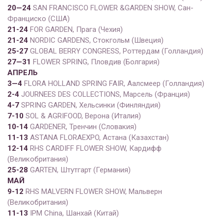
20
—
24
SAN FRANCISCO FLOWER &GARDEN SHOW, Сан-
Франциско (США)
2
1
-2
4
FOR GARDEN, Прага (Чехия)
2
1
-2
4
NORDIC GARDENS, Стокгольм (Швеция)
25
-2
7
GLOBAL BERRY CONGRESS, Роттердам (Голландия)
2
7
—
31
FLOWER SPRING, Пловдив (Болгария)
АПРЕЛЬ
3
—
4
FLORA HOLLAND SPRING FAIR, Аалсмеер (Голландия)
2-4
JOURNEES DES COLLECTIONS, Марсель (Франция)
4-7
SPRING GARDEN, Хельсинки (Финляндия)
7-10
SOL & AGRIFOOD, Верона (Италия)
10-14
GARDENER, Тренчин (Словакия)
11-13
ASTANA FLORAEXPO, Астана (Казахстан)
1
2
-1
4
RHS CARDIFF FLOWER SHOW, Кардифф
(Великобритания)
25-28
GARTEN, Штутгарт (Германия)
МАЙ
9
-1
2
RHS MALVERN FLOWER SHOW, Мальверн
(Великобритания)
11-13
IPM China, Шанхай (Китай)