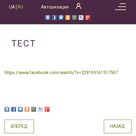
Skip
UA
RU
Авторизация
to
content
ТЕСТ
https://www.facebook.com/watch/?v=329195161517507
ВПЕРЕД
НАЗАД