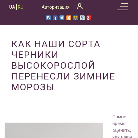
Skip
UA
RU
Авторизация
to
content
КАК НАШИ СОРТА
ЧЕРНИКИ
ВЫСОКОРОСЛОЙ
ПЕРЕНЕСЛИ ЗИМНИЕ
МОРОЗЫ
Самое
время
оценить,
как наши