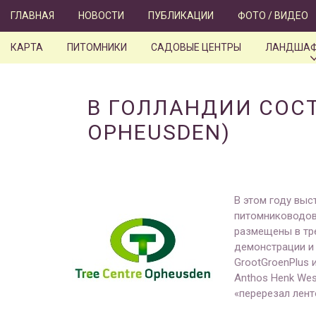
Skip
ГЛАВНАЯ
НОВОСТИ
ПУБЛИКАЦИИ
ФОТО / ВИДЕО
to
content
КАРТА
ПИТОМНИКИ
САДОВЫЕ ЦЕНТРЫ
ЛАНДШАФ
В ГОЛЛАНДИИ СОСТ
OPHEUSDEN)
В этом году вы
питомниководов 
размещены в тр
демонстрации и 
GrootGroenPlus 
Anthos Henk We
«перерезал лент