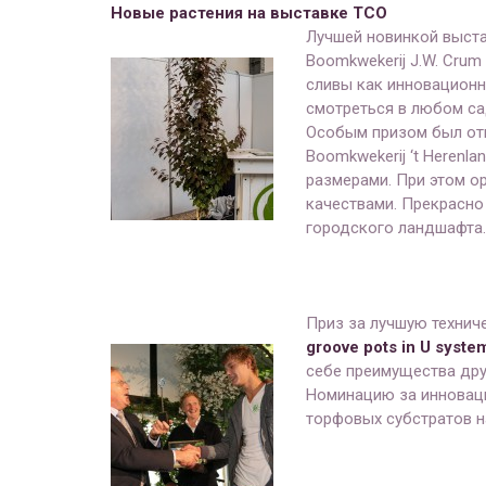
Новые растения на выставке ТСО
Лучшей новинкой выст
Boomkwekerij J.W. Cru
сливы как инновационн
смотреться в любом са
Особым призом был от
Boomkwekerij ‘t Herenl
размерами. При этом о
качествами. Прекрасно
городского ландшафта.
Приз за лучшую технич
groove pots in U syste
себе преимущества друг
Номинацию за инноваци
торфовых субстратов н