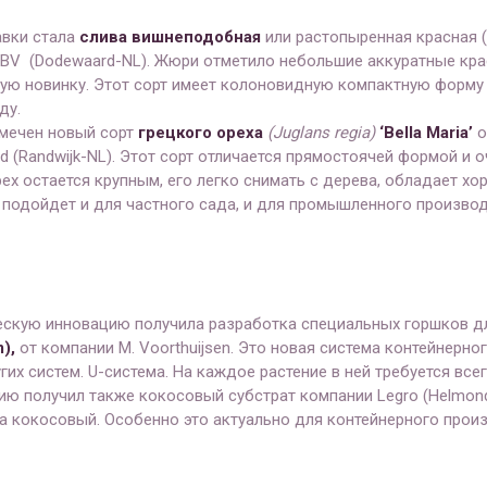
авки стала
слива вишнеподобная
или растопыренная красная (
m BV (Dodewaard-NL). Жюри отметило небольшие
аккуратные кра
ую новинку. Этот сорт имеет колоновидную компактную форму 
ду.
мечен новый сорт
грецкого ореха
(
Juglans
regia)
‘
Bella
Maria’
о
and (Randwijk-NL). Этот сорт отличается прямостоячей формой и
рех остается крупным, его легко снимать с дерева, обладает х
 подойдет и для частного сада, и для промышленного производ
ескую инновацию получила разработка специальных горшков дл
m),
от компании M. Voorthuijsen. Это новая система контейнерн
их систем. U-система. На каждое растение в ней требуется всег
ю получил также кокосовый субстрат компании Legro (Helmond
а кокосовый. Особенно это актуально для контейнерного произ