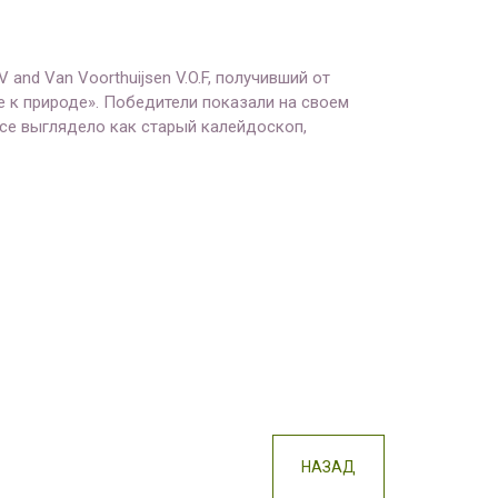
and Van Voorthuijsen V.O.F, получивший от
е к природе». Победители показали на своем
Все выглядело как старый калейдоскоп,
НАЗАД