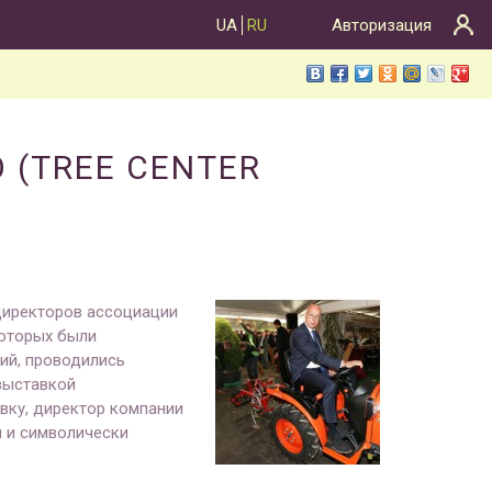
UA
RU
Авторизация
 (TREE CENTER
 директоров
ассоциации
которых были
ий, проводились
 выставкой
вку, директор компании
ы и символически