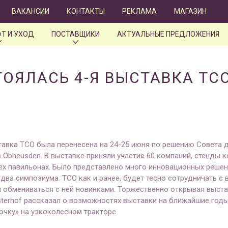
ВАКАНСИИ
КОНТАКТЫ
РЕКЛАМА
МАГАЗИН
Т И УХОД
ПОСТАВЩИКИ
АКТУАЛЬНЫЕ ПРЕДЛОЖЕНИЯ
ОЯЛАСЬ 4-Я ВЫСТАВКА TCO
ставка TCO была перенесена на 24-25 июня по решению Совета
Obheusden. В выставке приняли участие 60 компаний, стенды 
ех павильонах. Было представлено много инновационных решен
два симпозиума. ТСО как и ранее, будет тесно сотрудничать с
и обмениваться с ней новинками. Торжественно открывая выста
sterhof рассказал о возможностях выставки на ближайшие год
очку» на узкоколесном тракторе.