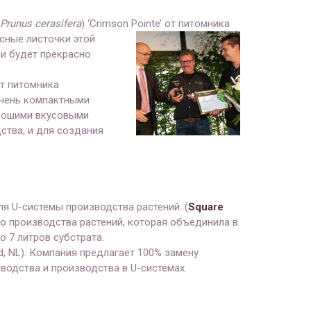
Prunus cer
asifera
) ‘Crimson Pointe’ от питомника
сные листочки этой
и будет прекрасно
т питомника
 очень компактными
орошими вкусовыми
ства, и для создания
я U-системы производства растений. (
Square
ого производства растений, которая объединила в
о 7 литров субстрата.
, NL). Компания предлагает 100% замену
водства и производства в U-системах.