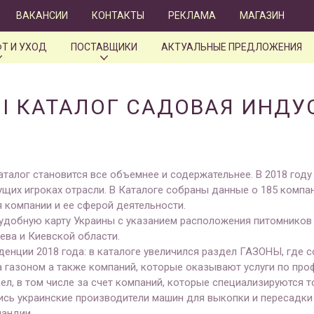
ВАКАНСИИ
КОНТАКТЫ
РЕКЛАМА
МАГАЗИН
Т И УХОД
ПОСТАВЩИКИ
АКТУАЛЬНЫЕ ПРЕДЛОЖЕНИЯ
II КАТАЛОГ САДОВАЯ ИНДУ
талог становится все объемнее и содержательнее. В 2018 году
щих игроках отрасли. В Каталоге собраны данные о 185 компан
 компании и ее сферой деятельности.
удобную карту Украины с указанием расположения питомников
ева и Киевской области.
денции 2018 года: в каталоге увеличился раздел ГАЗОНЫ, где 
за газоном а также компаний, которые оказывают услуги по про
л, в том числе за счет компаний, которые специализируются 
ись украинские производители машин для выкопки и пересадки 
ландии.