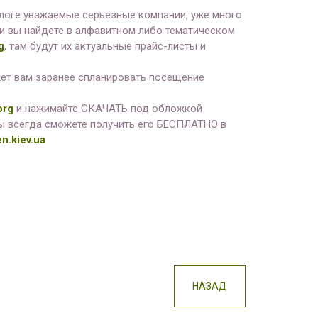
алоге уважаемые серьезные компании, уже много
и вы найдете в алфавитном либо тематическом
g
, там будут их актуальные прайс-листы и
жет вам заранее спланировать посещение
org
и нажимайте СКАЧАТЬ под обложкой
 вы всегда сможете получить его БЕСПЛАТНО в
n.kiev.ua
НАЗАД