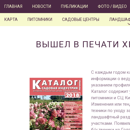
Skip
ГЛАВНАЯ
НОВОСТИ
ПУБЛИКАЦИИ
ФОТО / ВИДЕО
to
content
КАРТА
ПИТОМНИКИ
САДОВЫЕ ЦЕНТРЫ
ЛАНДШАФ
ВЫШЕЛ В ПЕЧАТИ X
С каждым годом ка
информации о веду
указанием профиля
Каталог содержит 
питомники и СЦ Ки
Изменения или тен
техники по уходу 
ландшафтный разде
участками. Появил
б/у техники из Гол