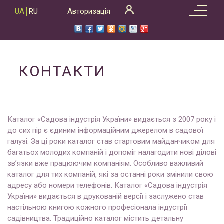
Skip
UA
RU
Авторизація
to
content
КОНТАКТИ
Каталог «Садова індустрія України» видається з 2007 року і
до сих пір є єдиним інформаційним джерелом в садової
галузі. За ці роки каталог став стартовим майданчиком для
багатьох молодих компаній і допоміг налагодити нові ділові
зв’язки вже працюючим компаніям. Особливо важливий
каталог для тих компаній, які за останні роки змінили свою
адресу або номери телефонів. Каталог «Садова індустрія
України» видається в друкованій версії і заслужено став
настільною книгою кожного професіонала індустрії
садівництва. Традиційно каталог містить детальну