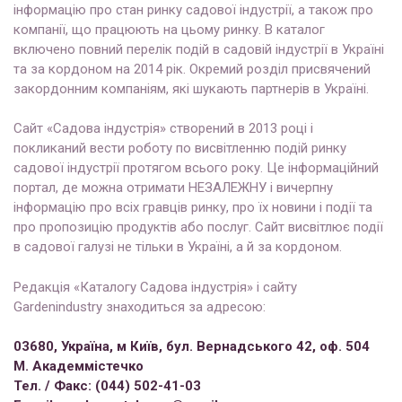
інформацію про стан ринку садової індустрії, а також про
компанії, що працюють на цьому ринку. В каталог
включено повний перелік подій в садовій індустрії в Україні
та за кордоном на 2014 рік. Окремий розділ присвячений
закордонним компаніям, які шукають партнерів в Україні.
Сайт «Садова індустрія» створений в 2013 році і
покликаний вести роботу по висвітленню подій ринку
садової індустрії протягом всього року. Це інформаційний
портал, де можна отримати НЕЗАЛЕЖНУ і вичерпну
інформацію про всіx гравців ринку, про їх новини і події та
про пропозицію продуктів або послуг. Сайт висвітлює події
в садової галузі не тільки в Україні, а й за кордоном.
Редакція «Каталогу Садова індустрія» і сайту
Gardenindustry знаходиться за адресою:
03680, Україна, м Київ, бул. Вернадського 42, оф. 504
М. Академмістечко
Тел. / Факс: (044) 502-41-03