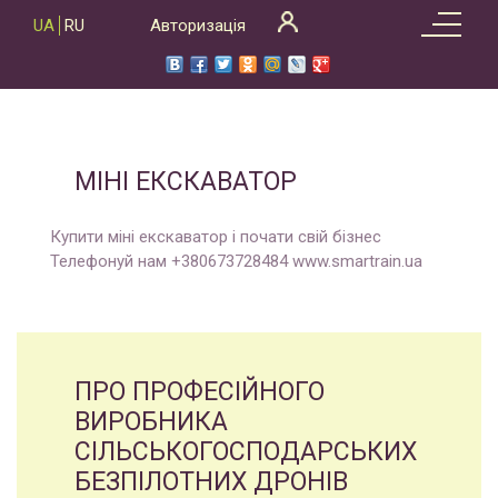
Skip
UA
RU
Авторизація
to
content
МІНІ ЕКСКАВАТОР
Купити міні екскаватор і почати свій бізнес
Телефонуй нам +380673728484 www.smartrain.ua
ПРО ПРОФЕСІЙНОГО
ВИРОБНИКА
СІЛЬСЬКОГОСПОДАРСЬКИХ
БЕЗПІЛОТНИХ ДРОНІВ