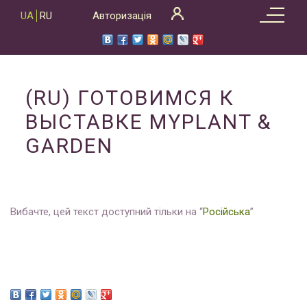
Skip
UA
RU
Авторизація
to
content
(RU) ГОТОВИМСЯ К
ВЫСТАВКЕ MYPLANT &
GARDEN
Вибачте, цей текст доступний тільки на “
Російська
”