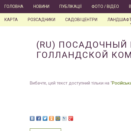
Skip
ГОЛОВНА
НОВИНИ
ПУБЛІКАЦІЇ
ФОТО / ВІДЕО
to
content
КАРТА
РОЗСАДНИКИ
САДОВІ ЦЕНТРИ
ЛАНДШАФТ
(RU) ПОСАДОЧНЫЙ 
ГОЛЛАНДСКОЙ КОМ
Вибачте, цей текст доступний тільки на “
Російськ