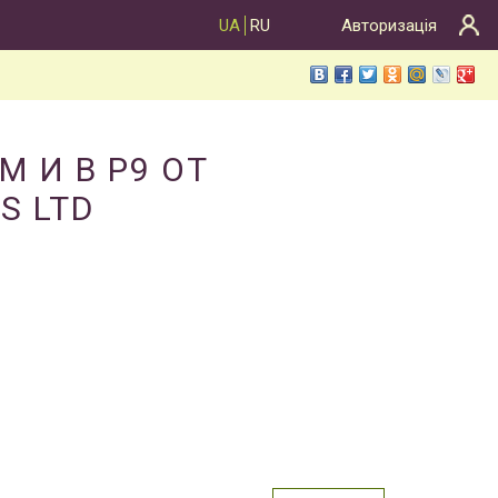
UA
RU
Авторизація
 И В Р9 ОТ
S LTD