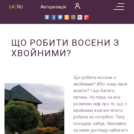
Skip
UA
RU
Авторизація
to
content
ЩО РОБИТИ ВОСЕНИ З
ХВОЙНИМИ?
Що робити восени з
хвойними? Або чому хвоя
жовтіє? І ще багато
питань. Ну перш за все
розвіємо міф про те, що з
хвойними взагалі нічого
робити не потрібно. Типу
посадив-забув. Звичайно
за ними догляду набагато