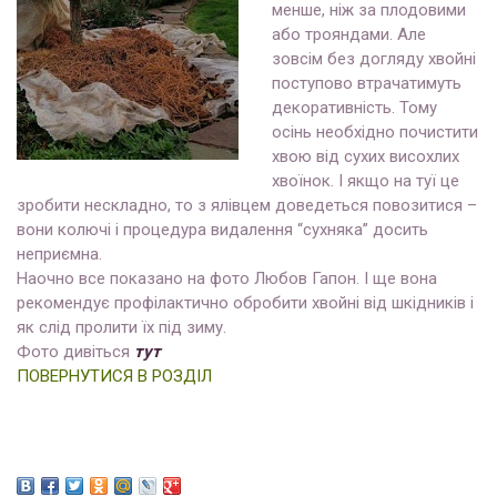
менше, ніж за плодовими
або трояндами. Але
зовсім без догляду хвойні
поступово втрачатимуть
декоративність. Тому
осінь необхідно почистити
хвою від сухих висохлих
хвоїнок. І якщо на туї це
зробити нескладно, то з ялівцем доведеться повозитися –
вони колючі і процедура видалення “сухняка” досить
неприємна.
Наочно все показано на фото Любов Гапон. І ще вона
рекомендує профілактично обробити хвойні від шкідників і
як слід пролити їх під зиму.
Фото дивіться
тут
ПОВЕРНУТИСЯ В РОЗДІЛ