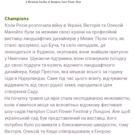
Champions
Коли Росія розпочала війну в Україні, Вікторія та Олексій
Манойло були за межами своєї країни на професійній
виставці ландшафтних дизайнерів у Мілані. Після того, як
стало зрозуміло, що Буча, та село неподалік, де
знаходиться їх будинок, окуповані, вони знайшли притулок
у Німеччині. Шукаючи підтримки, вони спланували поїздку
до своєї подруги та колеги, відомого ландшафтного
дизайнера, Керрі Престон, яка мешкає всього за годину
їзди в Нідерландах. Саме під час цього візиту, відчуваючи
відірваність від своєї рідної землі, народилася ідея
створення Саду.
На початку травня ця мрія стала несподіваною можливістю,
коли з’явилося місце на всесвітньо відомому фестивалі
шоу-садів Hampton Court Flower Festival у Лондоні. Але щоб
український сад був представлений на виставці, його
потрібно було розвивати з блискавичною швидкістю, тому
Вікторія, Олексій та Керрі співпрацювали з Енорою