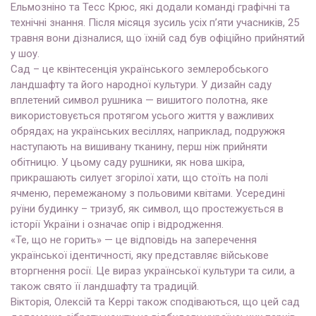
Ельмозніно та Тесс Крюс, які додали команді графічні та
технічні знання. Після місяця зусиль усіх п’яти учасників, 25
травня вони дізналися, що їхній сад був офіційно прийнятий
у шоу.
Сад – це квінтесенція українського землеробського
ландшафту та його народної культури. У дизайн саду
вплетений символ рушника — вишитого полотна, яке
використовується протягом усього життя у важливих
обрядах; на українських весіллях, наприклад, подружжя
наступають на вишивану тканину, перш ніж прийняти
обітницю. У цьому саду рушники, як нова шкіра,
прикрашають силует згорілої хати, що стоїть на полі
ячменю, перемежаному з польовими квітами. Усередині
руїни будинку – тризуб, як символ, що простежується в
історії України і означає опір і відродження.
«Те, що не горить» — це відповідь на заперечення
української ідентичності, яку представляє військове
вторгнення росії. Це вираз української культури та сили, а
також свято її ландшафту та традицій.
Вікторія, Олексій та Керрі також сподіваються, що цей сад