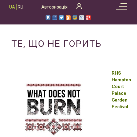
Skip
UA
RU
Авторизація
to
content
ТЕ, ЩО НЕ ГОРИТЬ
RHS
Hampton
Court
Palace
Garden
Festival