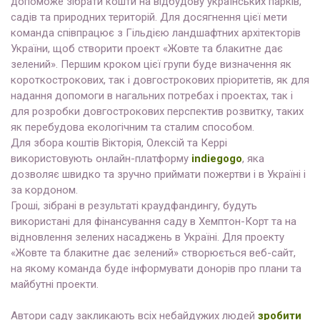
допоможе зібрати кошти на відбудову українських парків,
садів та природних територій. Для досягнення цієї мети
команда співпрацює з Гільдією ландшафтних архітекторів
України, щоб створити проект «Жовте та блакитне дає
зелений». Першим кроком цієї групи буде визначення як
короткострокових, так і довгострокових пріоритетів, як для
надання допомоги в нагальних потребах і проектах, так і
для розробки довгострокових перспектив розвитку, таких
як перебудова екологічним та сталим способом.
Для збора коштів Вікторія, Олексій та Керрі
використовують онлайн-платформу
indiegogo
, яка
дозволяє швидко та зручно приймати пожертви і в Україні і
за кордоном.
Гроші, зібрані в результаті краудфандингу, будуть
використані для фінансування саду в Хемптон-Корт та на
відновлення зелених насаджень в Україні. Для проекту
«Жовте та блакитне дає зелений» створюється веб-сайт,
на якому команда буде інформувати донорів про плани та
майбутні проекти.
Автори саду закликають всіх небайдужих людей
зробити