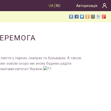
UA
RU
Авторизація
ПЕРЕМОГА
 сміття у парках, скверах та бульварах. А також
же зовсім скоро ми знову будемо радіти
оматами квітучої України