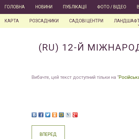
Skip
ГОЛОВНА
НОВИНИ
ПУБЛІКАЦІЇ
ФОТО / ВІДЕО
to
content
КАРТА
РОЗСАДНИКИ
САДОВІ ЦЕНТРИ
ЛАНДШАФТ
(RU) 12-Й МІЖНАР
Вибачте, цей текст доступний тільки на “
Російськ
ВПЕРЕД